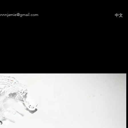
annnjamie@gmail.com
中文